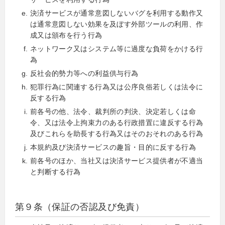
決済サービスが通常意図しないバグを利用する動作又
は通常意図しない効果を及ぼす外部ツールの利用、作
成又は頒布を行う行為
ネットワーク又はシステム等に過度な負荷をかける行
為
反社会的勢力等への利益供与行為
犯罪行為に関連する行為又は公序良俗若しくは法令に
反する行為
前各号の他、法令、裁判所の判決、決定若しくは命
令、又は法令上拘束力のある行政措置に違反する行為
及びこれらを助長する行為又はそのおそれのある行為
本規約及び決済サービスの趣旨・目的に反する行為
前各号のほか、当社又は決済サービス提供者が不適当
と判断する行為
第９条（保証の否認及び免責）